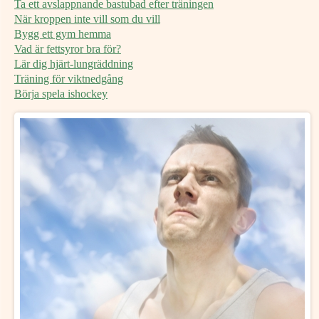
Ta ett avslappnande bastubad efter träningen
När kroppen inte vill som du vill
Bygg ett gym hemma
Vad är fettsyror bra för?
Lär dig hjärt-lungräddning
Träning för viktnedgång
Börja spela ishockey