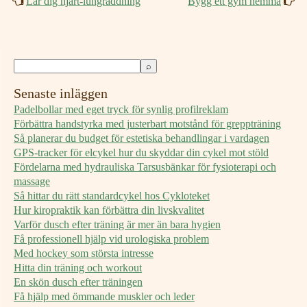
Lär dig hjärt-lungräddning
Bygg ett gym hemma
Senaste inläggen
Padelbollar med eget tryck för synlig profilreklam
Förbättra handstyrka med justerbart motstånd för greppträning
Så planerar du budget för estetiska behandlingar i vardagen
GPS-tracker för elcykel hur du skyddar din cykel mot stöld
Fördelarna med hydrauliska Tarsusbänkar för fysioterapi och
massage
Så hittar du rätt standardcykel hos Cykloteket
Hur kiropraktik kan förbättra din livskvalitet
Varför dusch efter träning är mer än bara hygien
Få professionell hjälp vid urologiska problem
Med hockey som största intresse
Hitta din träning och workout
En skön dusch efter träningen
Få hjälp med ömmande muskler och leder